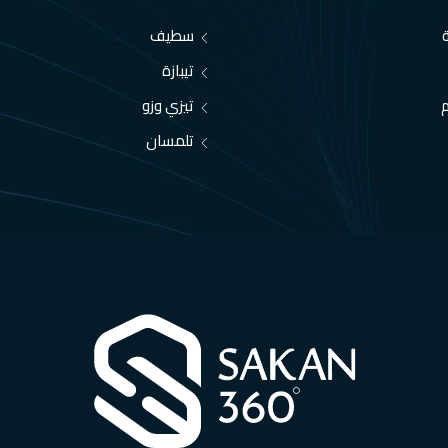
سطيف
تيبازة
تيزي وزو
تلمسان