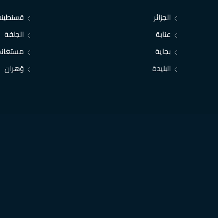
الجزائر
قسنطينة
عنابة
الجلفة
بجاية
مستغانم
البليدة
وَهران