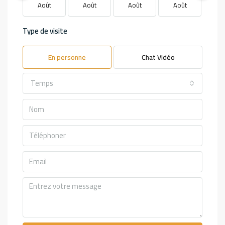
Août
Août
Août
Août
Ao
Type de visite
En personne
Chat Vidéo
Temps