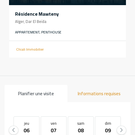
Résidence Mawteny
Alger, Dar El Beïda
APPARTEMENT, PENTHOUSE
Chiali Immobilier
Planifier une visite
Informations requises
jeu
ven
sam
dim
l
06
07
08
09
1