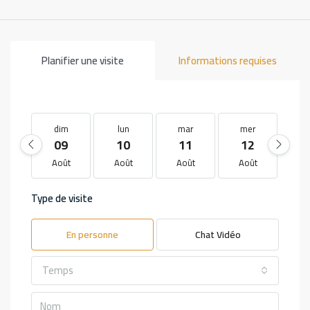
Planifier une visite
Informations requises
dim
lun
mar
mer
j
09
10
11
12
1
Août
Août
Août
Août
Ao
Type de visite
En personne
Chat Vidéo
Temps