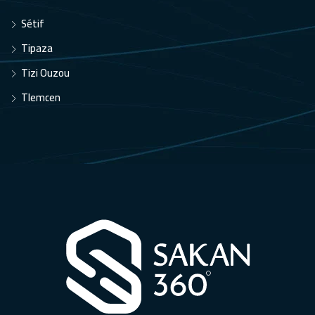
Sétif
Tipaza
Tizi Ouzou
Tlemcen