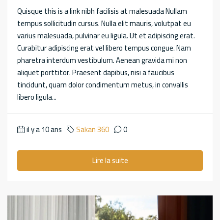
Quisque this is a link nibh facilisis at malesuada Nullam
tempus sollicitudin cursus. Nulla elit mauris, volutpat eu
varius malesuada, pulvinar eu ligula. Ut et adipiscing erat.
Curabitur adipiscing erat vel libero tempus congue. Nam
pharetra interdum vestibulum. Aenean gravida mi non
aliquet porttitor. Praesent dapibus, nisi a faucibus
tincidunt, quam dolor condimentum metus, in convallis
libero ligula...
il y a 10 ans
Sakan 360
0
Lire la suite