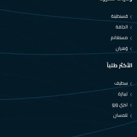
قسنطينة
الجلفة
مستغانم
وَهران
الأكثر طلباً
سطيف
تيبازة
تيزي وزو
تلمسان