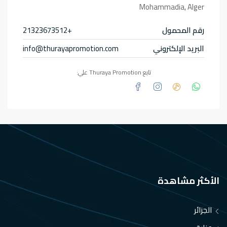
Mohammadia, Alger
رقم المحمول
+21323673512
البريد الإلكتروني
info@thurayapromotion.com
تابع Thuraya Promotion علي:
الأكثر مشاهدة
الجزائر