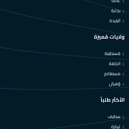
عنابة
بجاية
البليدة
ولايات مُميزة
قسنطينة
الجلفة
مستغانم
وَهران
الأكثر طلباً
سطيف
تيبازة